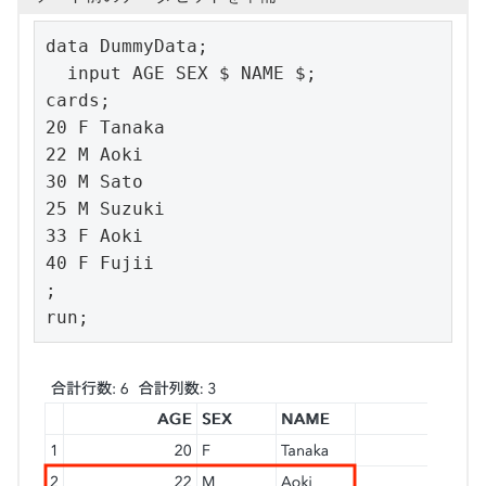
data DummyData;

  input AGE SEX $ NAME $;

cards;

20 F Tanaka

22 M Aoki

30 M Sato

25 M Suzuki

33 F Aoki

40 F Fujii

;

run;