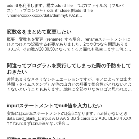
ods rtfを利用します。構文ods rtf file = "出力ファイル名（フルパ
ス）"; （プロシジャ）ods rtf close;例ods rtf file =
"/home/xxxxxxxxxx/data/dummy0702.rt...
変数名をまとめて変更したい
概要 変数名を変更（rename）する場合、renameステートメントに
ひとつひとつ記載する必要がありました。2つや3つなら問題ありま
せんが、その数が20,30,50となってくると漏れも発生しますし何より
もコードが冗長になり、全体の可読性も...
間違ってプログラムを実行してしまった際の予防をして
おきたい
趣旨あまりなさそうなシチュエーションですが、モノによっては出力
時間（タイムスタンプ）が他の出力との順番で整合性がとれないとよ
くないということもあります。単純に全部やりなおせばと思われます
が、そのやり直しに長時間を要し、一晩放置が必要になるよ...
inputステートメントでnull値を入力したい
実際にはcardsステートメントのお話になります。null値がないとき
data card_blank_1; input A B AA $ BB $;cards;1 2 ABC DEF3 4 XXX
YYY;run;まずはnull値がない場合...