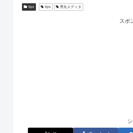
tips
tips
秀丸エディタ
スポ
シ