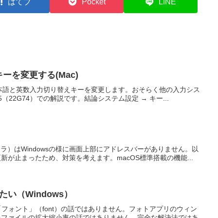
はてブ
Pocket
LINE
ーを変更する(Mac)
に日本語と英数入力切り替えキーを変更します。おそらく他の入力シス
.5（22G74）での解説です。結論システム設定 → キー...
プローラ）はWindowsの様に画面上部にアドレスバーがありません。以
が止まったため、対策を考えます。macOS標準搭載の機能...
い（Windows）
す。「フォント」（font）の話ではありません。フォトアプリのウィン
像ファイルの拡大縮小率の話ではありません。完全な解決法ではあ